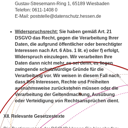
Gustav-Stresemann-Ring 1, 65189 Wiesbaden
Telefon: 0611-1408 0
E-Mail: poststelle@datenschutz.hessen.de
Widerspruchsrecht:
Sie haben gemäß Art. 21
DSGVO das Recht, gegen die Verarbeitung Ihrer
Daten, die aufgrund öffentlicher oder berechtigter
Interessen nach Art. 6 Abs. 1 lit. e) oder f) erfolgt,
Widerspruch einzulegen. Wir verarbeiten Ihre
Daten dann nicht mehr, es sei denn, es liegen
zwingende schutzwürdige Gründe für die
Verarbeitung vor. Wir weisen in diesem Fall nach,
dass Ihre Interessen, Rechte und Freiheiten
ausnahmsweise zurückstehen müssen oder die
Verarbeitung der Geltendmachung, Ausübung
oder Verteidigung von Rechtsansprüchen dient.
XII. Relevante Gesetzestexte